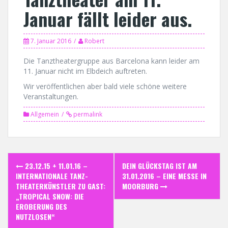
Januar fällt leider aus.
7. Januar 2016
Robert
Die Tanztheatergruppe aus Barcelona kann leider am
11. Januar nicht im Elbdeich auftreten.
Wir veröffentlichen aber bald viele schöne weitere
Veranstaltungen.
Allgemein
permalink
Post
23.12.15 + 11.01.16 –
DEIN GLÜCKSTAG IST AM
navigation
INTERNATIONALE TANZ-
31.01.2016 – EINE MESSE IN
THEATERKÜNSTLER ZU GAST:
MOORBURG
„TROPICAL SNOW: DIE
EROBERUNG DES
NUTZLOSEN“