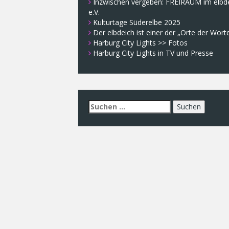
Inzwischen vergeben: FREIRAUM im elbd
e.V.
Kulturtage Süderelbe 2025
Der elbdeich ist einer der „Orte der Wort
Harburg City Lights >> Fotos
Harburg City Lights in TV und Presse
Suchen
nach: