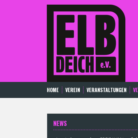
Skip
to
content
HOME
VEREIN
VERANSTALTUNGEN
V
NEWS