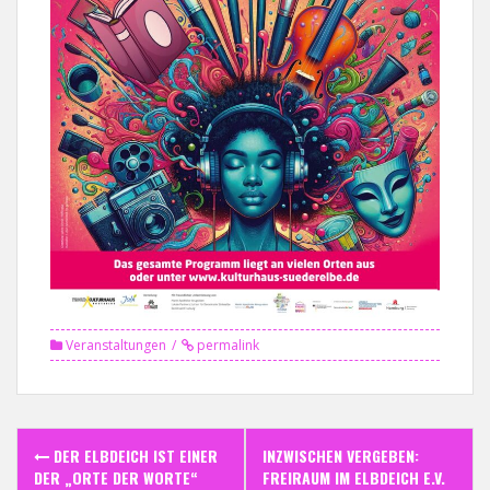
Veranstaltungen
permalink
Post
DER ELBDEICH IST EINER
INZWISCHEN VERGEBEN:
DER „ORTE DER WORTE“
FREIRAUM IM ELBDEICH E.V.