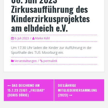
Zirkusaufführung des
Kinderzirkusprojektes
am elbdeich e.V.
6. Juli 2023
Maike Kühl
Um 17.30 Uhr laden die Kinder zur Aufführung in die
Sporthalle des TUS Moorburg ein.
Veranstaltungen
permalink
Post
DAS DEICHKINO AM
DIESJÄHRIGE
navigation
15.7.23 ZEIGT: „FREIBAD“
MITGLIEDERVERSAMMLUNG
(DORIS DÖRIE)
(2023)