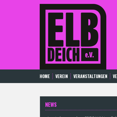
Skip
to
content
HOME
VEREIN
VERANSTALTUNGEN
V
NEWS