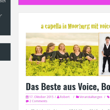
eich
e“
Das Beste aus Voice, Bo
17. Oktober 2015
Robert
Veranstaltungen
2 Comments