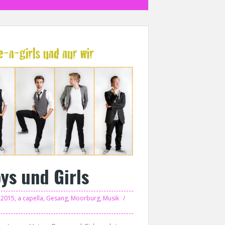
ys und Girls
2015
,
a capella
,
Gesang
,
Moorburg
,
Musik