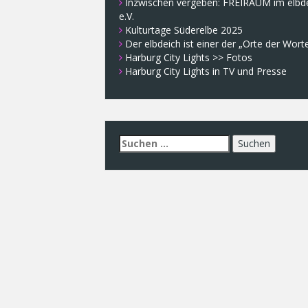
Inzwischen vergeben: FREIRAUM im elbd
e.V.
Kulturtage Süderelbe 2025
Der elbdeich ist einer der „Orte der Wort
Harburg City Lights >> Fotos
Harburg City Lights in TV und Presse
Suchen
nach: