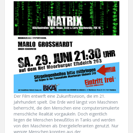
Der Film entwirft eine Zukunftsvision, die im 21.
Jahrhundert spielt. Die Erde wird längst von Maschinen
beherrscht, die den Menschen eine computersimulierte
menschliche Realität vorgaukeln. Doch eigentlich
liegen die Menschen bewußtlos in Tanks und werden
von den Maschinen als Energielieferanten genutzt. Nur
wenige Menschen konnten aus der