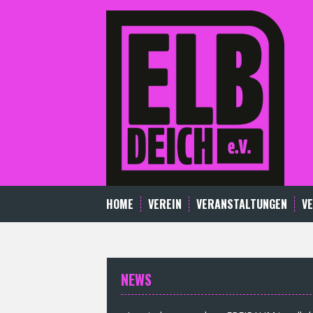
Skip
to
content
HOME
VEREIN
VERANSTALTUNGEN
V
NEWS