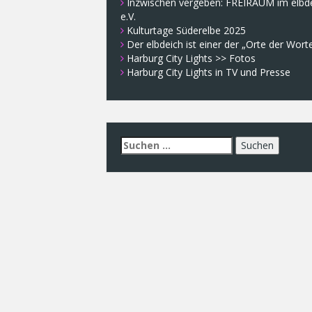
Inzwischen vergeben: FREIRAUM im elbd
e.V.
Kulturtage Süderelbe 2025
Der elbdeich ist einer der „Orte der Wort
Harburg City Lights >> Fotos
Harburg City Lights in TV und Presse
Suchen
nach: